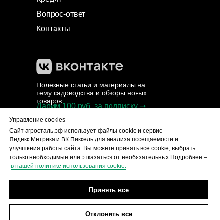
Вопрос-ответ
Контакты
Полезные статьи и материалы на
тему садоводства и обзоры новых
товаров.
Дарим 100 руб. за подписку ➝
Управление cookies
Сайт агросталь.рф использует файлы cookie и сервис
Пользовательское
Яндекс.Метрика и ВК Пиксель для анализа посещаемости и
соглашение
улучшения работы сайта. Вы можете принять все cookie, выбрать
Политика в отношении обработки
только необходимые или отказаться от необязательных.Подробнее –
персональных данных
в нашей политике использования cookie.
Согласие на обработку персональных
данных
Принять все
Политика использования файлов cookie
Настройки файлов cookie
Отклонить все