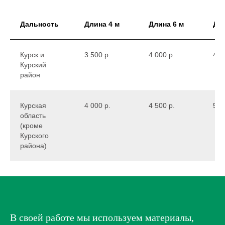
Дальность
Длина 4 м
Длина 6 м
Дли
Курск и
3 500 р.
4 000 р.
4 5
Курский
район
Курская
4 000 р.
4 500 р.
5 0
область
(кроме
Курского
района)
ЗАКАЗАТЬ МОНТАЖ
В своей работе мы используем материалы,