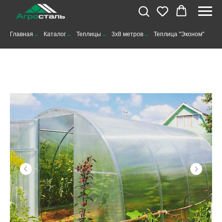
Главная
→
Каталог
→
Теплицы
→
3x8 метров
→
Теплица "Эконом"