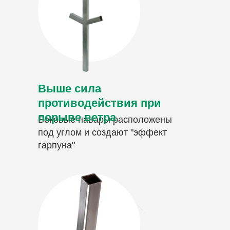
Выше сила
противодействия при
порыве ветра
Боковые навары расположены
под углом и создают "эффект
гарпуна"