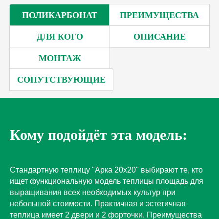
ПОЛИКАРБОНАТ
ПРЕИМУЩЕСТВА
ДЛЯ КОГО
ОПИСАНИЕ
МОНТАЖ
СОПУТСТВУЮЩИЕ
Кому подойдёт эта модель:
Без предоплаты
Нагрузки снега и
Демонстрация на
ветера до 100 кг/
площадке и онлайн
м2
Гарантия изначальной
Стандартную теплицу "Арка 20х20" выбирают те, кто
Опытные,
ГОСТ
цены
ищет функциональную модель теплицы площадь для
трезвые
оцинкованная c
выращивания всех необходимых культур при
Возврат денег
–
14
монтажники
2-х сторон сталь
небольшой стоимости. Практичная и эстетичная
дней
Оцинкованная
теплица имеет 2 двери и 2 форточки. Преимущества
Гарантия на