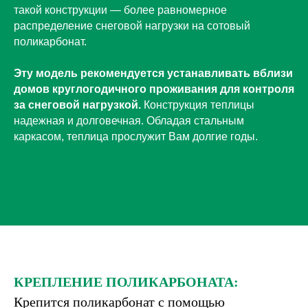
Полусборка за 1000
свая "гарпун"
такой конструкции — более равномерное
поликарбонат
р.
распределение снеговой нагрузки на сотовый
от 10 лет, каркас от 1
Срок службы
–
до 15 – 30
поликарбонат.
года
Самостоятельная
Свой
лет
при должном уходе
сборка: 2-3 часа
транспорт и
Эту модель рекомендуется устанавливать вблизи
водители
Производитель – 8 лет на
домов круглогодичного проживания для контроля
2 двери и 2
рынке
за снеговой нагрузкой.
Конструкция теплицы
Сборка в день доставки
форточки в
надежная и долговечная. Обладая стальным
комплекте
каркасом, теплица прослужит Вам долгие годы.
Можно
Поликарбонат 4,6,8
связаться с
мм с УФ защитой
директором
Фиксатор
форточки
Петли форточек
КРЕПЛЕНИЕ ПОЛИКАРБОНАТА
:
и дверей
приварены
Крепится поликарбонат с помощью