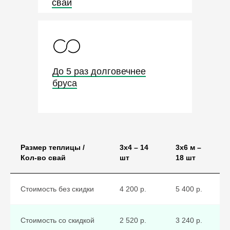
сваи
До 5 раз долговечнее
бруса
Размер теплицы /
3х4 – 14
3х6 м –
Кол-во свай
шт
18 шт
Стоимость без скидки
4 200 р.
5 400 р.
или просто позвоните по
тел.:
8-4712-55-10-15
или
8-951-
Стоимость со скидкой
2 520 р.
3 240 р.
333-63-16