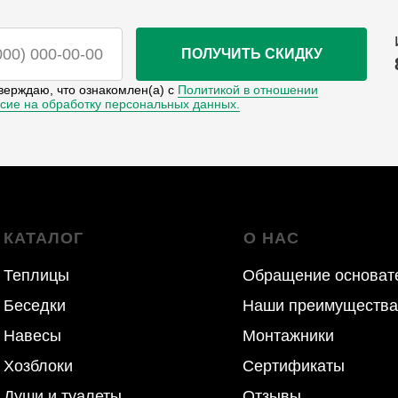
ПОЛУЧИТЬ СКИДКУ
верждаю, что ознакомлен(а) с
Политикой в отношении
асие на обработку персональных данных.
КАТАЛОГ
О НАС
или просто
Теплицы
Обращение основат
8-4712-55-
Беседки
Наши преимущества
или
8-951-333-
Навесы
Монтажники
Хозблоки
Сертификаты
Души и туалеты
Отзывы