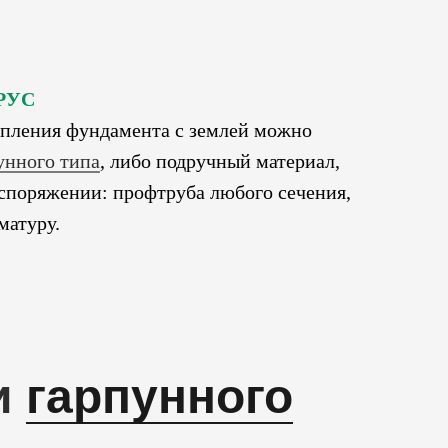
РУС
епления фундамента с землей можно
унного типа
, либо подручный материал,
споряжении: профтруба любого сечения,
матуру.
и
гарпунного