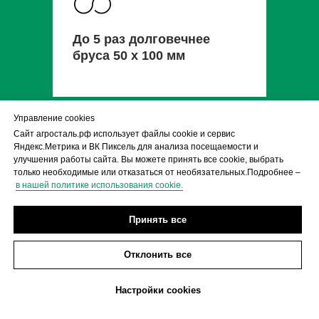
До 5 раз долговечнее
бруса 50 х 100 мм
Управление cookies
Сайт агросталь.рф использует файлы cookie и сервис
Яндекс.Метрика и ВК Пиксель для анализа посещаемости и
улучшения работы сайта. Вы можете принять все cookie, выбрать
только необходимые или отказаться от необязательных.Подробнее –
в нашей политике использования cookie.
Нивелирует
перепады в грунте
Принять все
Отклонить все
40% скидка на фундамент из свай
ПОЛУЧИТЬ СКИДКУ
Настройки cookies