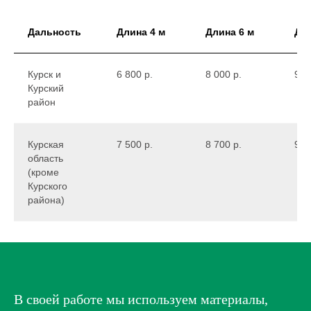
Дальность
Длина 4 м
Длина 6 м
Дли
Курск и
6 800 р.
8 000 р.
9 2
Курский
район
Курская
7 500 р.
8 700 р.
9 9
область
(кроме
Курского
района)
ЗАКАЗАТЬ МОНТАЖ
В своей работе мы используем материалы,