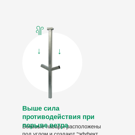
→
→
Выше сила
противодействия при
порыве ветра
Боковые навары расположены
под углом и создают "эффект