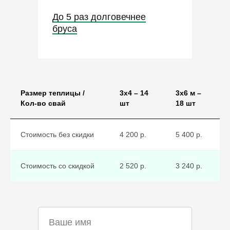
До 5 раз долговечнее
бруса
Размер теплицы /
3х4 – 14
3х6 м –
Кол-во свай
шт
18 шт
Стоимость без скидки
4 200 р.
5 400 р.
или просто позвоните по
тел.:
8-4712-55-10-15
или
8-951-
Стоимость со скидкой
2 520 р.
3 240 р.
333-63-16